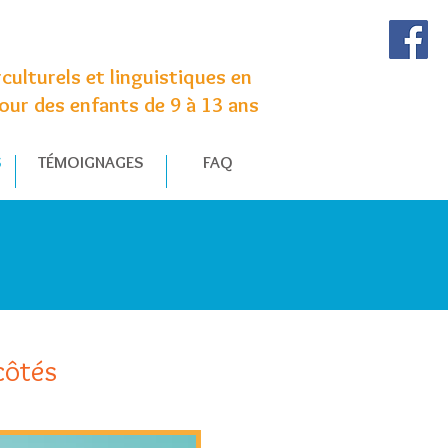
ulturels et linguistiques en
our des enfants de 9 à 13 ans
S
TÉMOIGNAGES
FAQ
côtés