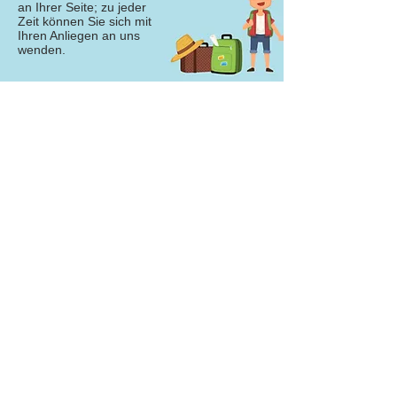
an Ihrer Seite; zu jeder
Zeit können Sie sich mit
Ihren Anliegen an uns
wenden.
Travel broadens the mind
Les voyages forment la jeunesse
Viajar es abrir la mente