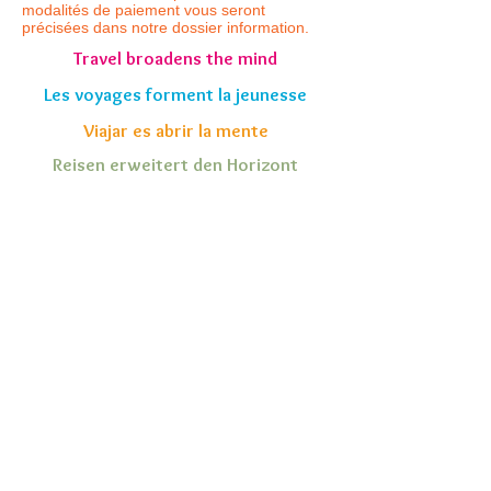
modalités de paiement vous seront
précisées dans notre dossier information.
Travel broadens the mind
Les voyages forment la jeunesse
Viajar es abrir la mente
Reisen erweitert den Horizont
ACCUEIL
|
PRESENTATION
|
PROGRAMME
|
INSCRIPTION
|
CONTACT
Mentions légales
© 2017 Amicitia Mundi