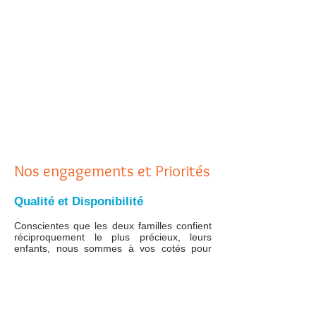
Nos engagements et Priorités
Qualité et Disponibilité
Conscientes que les deux familles confient
réciproquement le plus précieux, leurs
enfants, nous sommes à vos cotés pour
assurer le bon fonctionnement de l
´échange:
nous vous apportons un soutien
pédagogique, linguistique, culturel et
émotionnel. Ceci en fonction des besoins
respectifs des enfants et des familles et